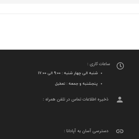
ساعات کاری :
شنبه الی چهار شنبه :
9:00 الی 17:00
پنجشنبه و جمعه :
تعطیل
person
ذخیره اطلاعات تماس در تلفن همراه :
link
دسترسی آسان به آپادانا :