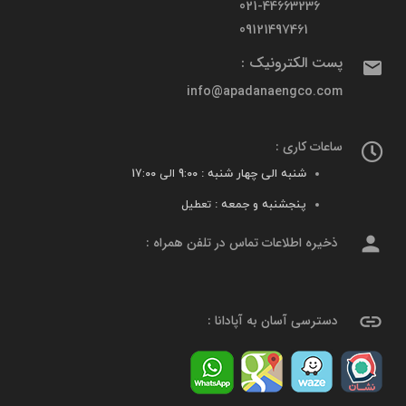
021-44663236
09121497461
پست الکترونیک :
mail
info@apadanaengco.com
ساعات کاری :
شنبه الی چهار شنبه :
9:00 الی 17:00
پنجشنبه و جمعه :
تعطیل
person
ذخیره اطلاعات تماس در تلفن همراه :
link
دسترسی آسان به آپادانا :