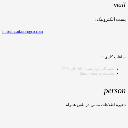
mail
پست الکترونیک :
info@apadanaengco.com
ساعات کاری :
شنبه الی چهار شنبه :
9:00 الی 17:00
پنجشنبه و جمعه :
تعطیل
person
ذخیره اطلاعات تماس در تلفن همراه :