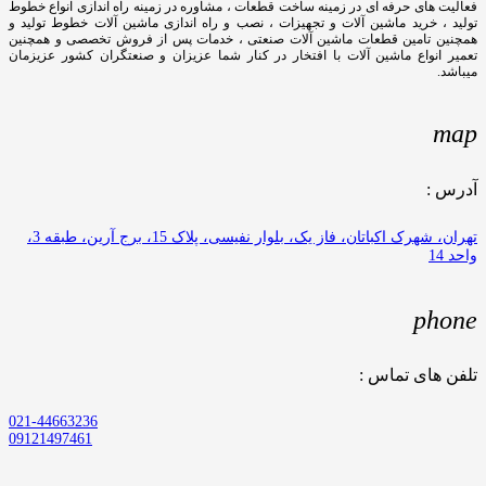
فعالیت های حرفه ای در زمینه ساخت قطعات ، مشاوره در زمینه راه اندازی انواع خطوط
تولید ، خرید ماشین آلات و تجهیزات ، نصب و راه اندازی ماشین آلات خطوط تولید و
همچنین تامین قطعات ماشین آلات صنعتی ، خدمات پس از فروش تخصصی و همچنین
تعمیر انواع ماشین آلات با افتخار در کنار شما عزیزان و صنعتگران کشور عزیزمان
میباشد.
map
آدرس :
تهران، شهرک اکباتان، فاز یک، بلوار نفیسی، پلاک 15، برج آرین، طبقه 3،
واحد 14
phone
تلفن های تماس :
021-44663236
09121497461