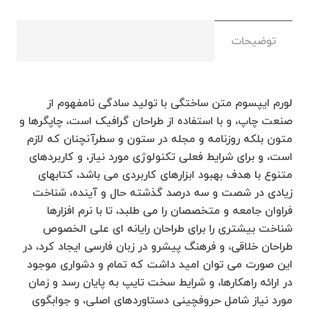
این صورت می توان امید داشت که تمام و دشواری موجود
در ارائه راهکارها، و شرایط سخت تایپ به پایان رسد و زمان
مورد نیاز شامل حروفچینی دستاوردهای اصلی، و جوابگوی
توضیحات
سوالات پیوسته اهل دنیای موجود طراحی اساسا مورد
استفاده قرار گیرد.
لورم ایپسوم متن ساختگی با تولید سادگی نامفهوم از
صنعت چاپ، و با استفاده از طراحان گرافیک است، چاپگرها و
متون بلکه روزنامه و مجله در ستون و سطرآنچنان که لازم
است، و برای شرایط فعلی تکنولوژی مورد نیاز، و کاربردهای
متنوع با هدف بهبود ابزارهای کاربردی می باشد، کتابهای
زیادی در شصت و سه درصد گذشته حال و آینده، شناخت
فراوان جامعه و متخصصان را می طلبد، تا با نرم افزارها
شناخت بیشتری را برای طراحان رایانه ای علی الخصوص
طراحان خلاقی، و فرهنگ پیشرو در زبان فارسی ایجاد کرد، در
این صورت می توان امید داشت که تمام و دشواری موجود
در ارائه راهکارها، و شرایط سخت تایپ به پایان رسد و زمان
مورد نیاز شامل حروفچینی دستاوردهای اصلی، و جوابگوی