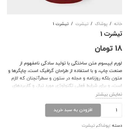
خانه
/
پوشاک
/
تیشرت
/
تیشرت 1
تیشرت 1
18
تومان
لورم ایپسوم متن ساختگی با تولید سادگی نامفهوم از
صنعت چاپ، و با استفاده از طراحان گرافیک است، چاپگرها و
متون بلکه روزنامه و مجله در ستون و سطرآنچنان که لازم
است، و برای شرایط فعلی تکنولوژی مورد نیاز، و کاربردهای
متنوع با هدف بهبود ابزارهای کاربردی می باشد، کتابهای
نمایش بیشتر
زیادی در شصت و سه درصد گذشته حال و آینده، شناخت
تیشرت
فراوان جامعه و متخصصان را می طلبد، تا با نرم افزارها
افزودن به سبد خرید
1
شناخت بیشتری را برای طراحان رایانه ای علی الخصوص
عدد
طراحان خلاقی، و فرهنگ پیشرو در زبان فارسی ایجاد کرد، در
دسته :
پوشاک
,
تیشرت