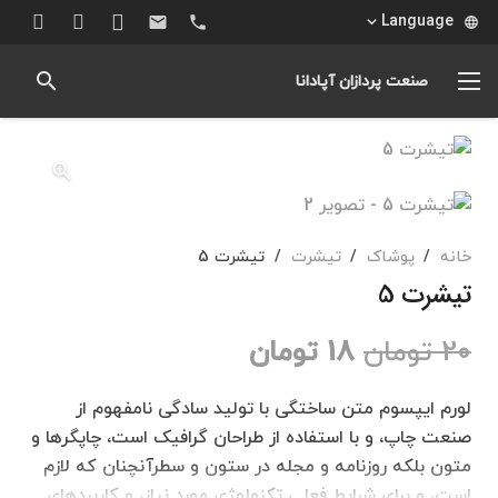
Language
email
phone
language
search
صنعت پردازان آپادانا
خانه
/
پوشاک
/
تیشرت
/
تیشرت 5
تیشرت 5
قیمت
قیمت
20
تومان
18
تومان
اصلی
فعلی
20 تومان
18 تومان
لورم ایپسوم متن ساختگی با تولید سادگی نامفهوم از
بود.
است.
صنعت چاپ، و با استفاده از طراحان گرافیک است، چاپگرها و
متون بلکه روزنامه و مجله در ستون و سطرآنچنان که لازم
است، و برای شرایط فعلی تکنولوژی مورد نیاز، و کاربردهای