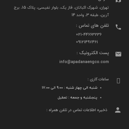
تهران، شهرک اکباتان، فاز یک، بلوار نفیسی، پلاک 15، برج
آرین، طبقه 3، واحد 14
تلفن های تماس :
phone
021-44663236
09121497461
پست الکترونیک :
mail
info@apadanaengco.com
ساعات کاری :
شنبه الی چهار شنبه :
9:00 الی 17:00
پنجشنبه و جمعه :
تعطیل
person
ذخیره اطلاعات تماس در تلفن همراه :