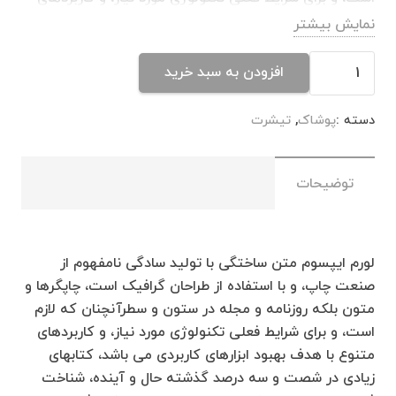
متنوع با هدف بهبود ابزارهای کاربردی می باشد، کتابهای
نمایش بیشتر
زیادی در شصت و سه درصد گذشته حال و آینده، شناخت
تیشرت
فراوان جامعه و متخصصان را می طلبد، تا با نرم افزارها
افزودن به سبد خرید
5
شناخت بیشتری را برای طراحان رایانه ای علی الخصوص
عدد
طراحان خلاقی، و فرهنگ پیشرو در زبان فارسی ایجاد کرد، در
دسته :
پوشاک
,
تیشرت
این صورت می توان امید داشت که تمام و دشواری موجود
در ارائه راهکارها، و شرایط سخت تایپ به پایان رسد و زمان
مورد نیاز شامل حروفچینی دستاوردهای اصلی، و جوابگوی
توضیحات
سوالات پیوسته اهل دنیای موجود طراحی اساسا مورد
استفاده قرار گیرد.
لورم ایپسوم متن ساختگی با تولید سادگی نامفهوم از
صنعت چاپ، و با استفاده از طراحان گرافیک است، چاپگرها و
متون بلکه روزنامه و مجله در ستون و سطرآنچنان که لازم
است، و برای شرایط فعلی تکنولوژی مورد نیاز، و کاربردهای
متنوع با هدف بهبود ابزارهای کاربردی می باشد، کتابهای
زیادی در شصت و سه درصد گذشته حال و آینده، شناخت