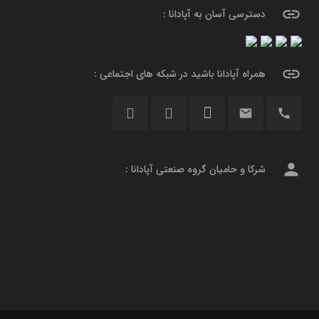
link
دسترسی آسان به آپادانا :
link
همراه آپادانا باشید در شبکه های اجتماعی :
email
call
person
شرکا و حامیان گروه صنعتی آپادانا :