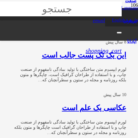
صنعت
phone
language
Language
کسب و کار
email
فارسی
English
پردازان
آپادانا
8 سال پیش
shopping_cart
این یک تک پست جالب است
لورم ایپسوم متن ساختگی با تولید سادگی نامفهوم از صنعت
محصولات
به سبد خرید شما اضافه شد.
چاپ، و با استفاده از طراحان گرافیک است، چاپگرها و متون
بلکه روزنامه و مجله در ستون و سطرآنچنان که…
10 سال پیش
عکاسی یک علم است
لورم ایپسوم متن ساختگی با تولید سادگی نامفهوم از صنعت
چاپ و با استفاده از طراحان گرافیک است چاپگرها و متون بلکه
روزنامه و مجله در ستون و سطرآنچنان که…