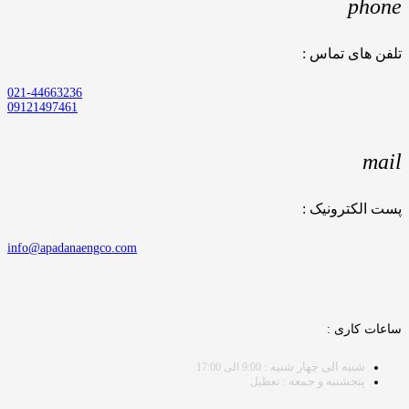
phone
تلفن های تماس :
021-44663236
09121497461
mail
پست الکترونیک :
info@apadanaengco.com
ساعات کاری :
شنبه الی چهار شنبه :
9:00 الی 17:00
پنجشنبه و جمعه :
تعطیل