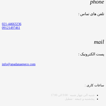
phone
تلفن های تماس :
021-44663236
09121497461
mail
پست الکترونیک :
info@apadanaengco.com
ساعات کاری :
شنبه الی چهار شنبه :
9:00 الی 17:00
پنجشنبه و جمعه :
تعطیل