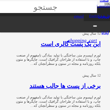
صنعت
phone
language
Language
طراحی وب سایت
email
فارسی
English
پردازان
آپادانا
12 سال پیش
shopping_cart
این یک پست گالری است
لورم ایپسوم متن ساختگی با تولید سادگی نامفهوم از صنعت
محصولات
به سبد خرید شما اضافه شد.
چاپ، و با استفاده از طراحان گرافیک است، چاپگرها و متون
بلکه روزنامه و مجله در ستون و سطرآنچنان که…
12 سال پیش
برخی از پست ها جالب هستند
لورم ایپسوم متن ساختگی با تولید سادگی نامفهوم از صنعت
چاپ، و با استفاده از طراحان گرافیک است، چاپگرها و متون
بلکه روزنامه و مجله در ستون و سطرآنچنان که…