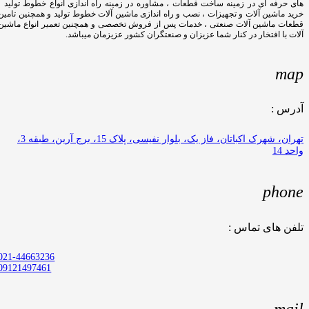
های حرفه ای در زمینه ساخت قطعات ، مشاوره در زمینه راه اندازی انواع خطوط تولید ،
خرید ماشین آلات و تجهیزات ، نصب و راه اندازی ماشین آلات خطوط تولید و همچنین تامین
قطعات ماشین آلات صنعتی ، خدمات پس از فروش تخصصی و همچنین تعمیر انواع ماشین
آلات با افتخار در کنار شما عزیزان و صنعتگران کشور عزیزمان میباشد.
map
آدرس :
تهران، شهرک اکباتان، فاز یک، بلوار نفیسی، پلاک 15، برج آرین، طبقه 3،
واحد 14
phone
تلفن های تماس :
021-44663236
09121497461