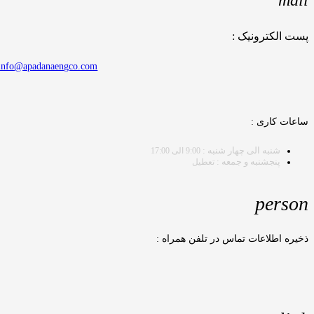
mail
پست الکترونیک :
info@apadanaengco.com
ساعات کاری :
شنبه الی چهار شنبه :
9:00 الی 17:00
پنجشنبه و جمعه :
تعطیل
person
ذخیره اطلاعات تماس در تلفن همراه :