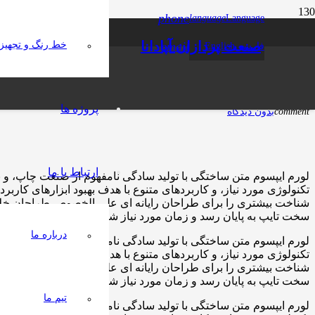
phone
language
Language
ارسال جدید برای افراد باهوش
صنعت پردازان آپادانا
email
خط رنگ و تجهیز
فارسی
English
13 سال پیش
access_time
person
مدیریت
folder_open
طراحی وب سایت
پروژه ها
comment
بدون دیدگاه
ارتباط با ما
لورم ایپسوم متن ساختگی با تولید سادگی نامفهوم از صنعت چاپ، و ب
تکنولوژی مورد نیاز، و کاربردهای متنوع با هدف بهبود ابزارهای کار
شناخت بیشتری را برای طراحان رایانه ای علی الخصوص طراحان خلاقی
سخت تایپ به پایان رسد و زمان مورد نیاز شامل حروفچینی دستاورده
درباره ما
لورم ایپسوم متن ساختگی با تولید سادگی نامفهوم از صنعت چاپ، و ب
تکنولوژی مورد نیاز، و کاربردهای متنوع با هدف بهبود ابزارهای کار
شناخت بیشتری را برای طراحان رایانه ای علی الخصوص طراحان خلاقی
سخت تایپ به پایان رسد و زمان مورد نیاز شامل حروفچینی دستاورده
تیم ما
لورم ایپسوم متن ساختگی با تولید سادگی نامفهوم از صنعت چاپ، و ب