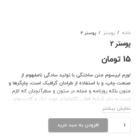
خانه
/
پوستر
/
پوستر 2
پوستر 2
15
تومان
لورم ایپسوم متن ساختگی با تولید سادگی نامفهوم از
صنعت چاپ، و با استفاده از طراحان گرافیک است، چاپگرها و
متون بلکه روزنامه و مجله در ستون و سطرآنچنان که لازم
است، و برای شرایط فعلی تکنولوژی مورد نیاز، و کاربردهای
متنوع با هدف بهبود ابزارهای کاربردی می باشد، کتابهای
نمایش بیشتر
زیادی در شصت و سه درصد گذشته حال و آینده، شناخت
پوستر
فراوان جامعه و متخصصان را می طلبد، تا با نرم افزارها
افزودن به سبد خرید
2
شناخت بیشتری را برای طراحان رایانه ای علی الخصوص
عدد