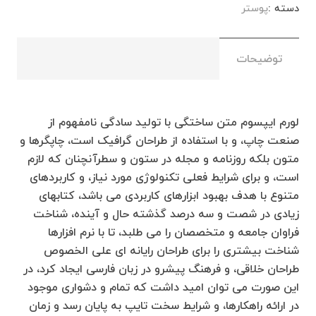
طراحان خلاقی، و فرهنگ پیشرو در زبان فارسی ایجاد کرد، در
دسته :
پوستر
این صورت می توان امید داشت که تمام و دشواری موجود
در ارائه راهکارها، و شرایط سخت تایپ به پایان رسد و زمان
مورد نیاز شامل حروفچینی دستاوردهای اصلی، و جوابگوی
توضیحات
سوالات پیوسته اهل دنیای موجود طراحی اساسا مورد
استفاده قرار گیرد.
لورم ایپسوم متن ساختگی با تولید سادگی نامفهوم از
صنعت چاپ، و با استفاده از طراحان گرافیک است، چاپگرها و
متون بلکه روزنامه و مجله در ستون و سطرآنچنان که لازم
است، و برای شرایط فعلی تکنولوژی مورد نیاز، و کاربردهای
متنوع با هدف بهبود ابزارهای کاربردی می باشد، کتابهای
زیادی در شصت و سه درصد گذشته حال و آینده، شناخت
فراوان جامعه و متخصصان را می طلبد، تا با نرم افزارها
شناخت بیشتری را برای طراحان رایانه ای علی الخصوص
طراحان خلاقی، و فرهنگ پیشرو در زبان فارسی ایجاد کرد، در
این صورت می توان امید داشت که تمام و دشواری موجود
در ارائه راهکارها، و شرایط سخت تایپ به پایان رسد و زمان