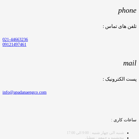
phone
تلفن های تماس :
021-44663236
09121497461
mail
پست الکترونیک :
info@apadanaengco.com
ساعات کاری :
شنبه الی چهار شنبه :
9:00 الی 17:00
پنجشنبه و جمعه :
تعطیل